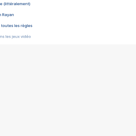
e (littéralement)
im Rayan
 toutes les règles
s les jeux vidéo
us choquant de Rockstar ? - Le scandale BULLY
e plus moche de Steam
du RÊVE tourne au CAUCHEMAR
pendant 8 heures
it… à tort
umiliés par un jeu vidéo
ire - Final Fantasy 8
ti un empire - Age of Empires
story DOFUS