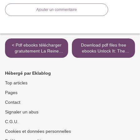
Ajouter un commentaire
< Pdf ebooks télécharger
Download pdf files free
gratuitement La Reine
ebooks Unlock It: The
Faucon Tome 2
Master Key to Wealth,
9782352945888 (Litterature
Success, and Significance >
Francaise) par David
Hébergé par Eklablog
Gemmell
Top articles
Pages
Contact
Signaler un abus
C.G.U.
Cookies et données personnelles